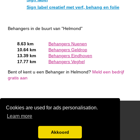
Sign label creatief met verf, behang en folie
Behangers in de buurt van "Helmond"
8.63 km
Behangers Nuenen
10.64 km
Behangers Geldrop
13.39 km
Behangers Eindhoven
17.77 km
Behangers Veghel
Bent of kent u een Behanger in Helmond?
Meld een bedrijf
gratis aan
Cookies are used for ads personalisation.
Stucadoor
Learn more
Schilders
Gratis Behanger Offertes Vergelijken
Akkoord