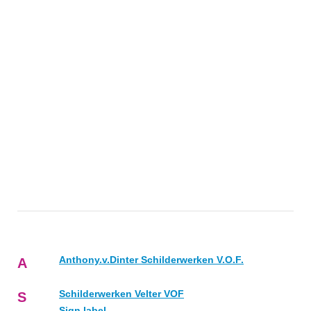
Anthony.v.Dinter Schilderwerken V.O.F.
A
Schilderwerken Velter VOF
S
Sign label