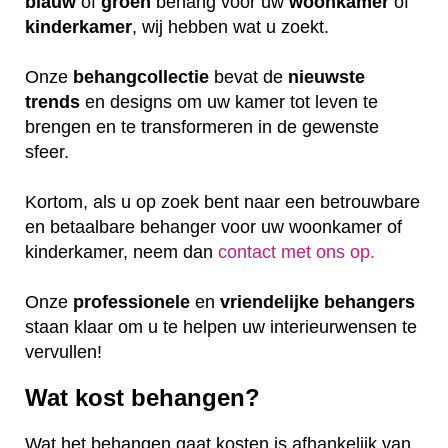
blauw
of
groen
behang voor uw
woonkamer
of
kinderkamer
, wij hebben wat u zoekt.
Onze
behangcollectie
bevat de
nieuwste
trends
en designs om uw kamer tot leven te
brengen en te transformeren in de gewenste
sfeer.
Kortom, als u op zoek bent naar een betrouwbare
en betaalbare behanger voor uw woonkamer of
kinderkamer, neem dan
contact met ons op.
Onze
professionele
en
vriendelijke
behangers
staan klaar om u te helpen uw interieurwensen te
vervullen!
Wat kost behangen?
Wat het behangen gaat kosten is afhankelijk van