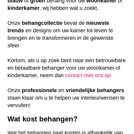
blauw
of
groen
behang voor uw
woonkamer
of
kinderkamer
, wij hebben wat u zoekt.
Onze
behangcollectie
bevat de
nieuwste
trends
en designs om uw kamer tot leven te
brengen en te transformeren in de gewenste
sfeer.
Kortom, als u op zoek bent naar een betrouwbare
en betaalbare behanger voor uw woonkamer of
kinderkamer, neem dan
contact met ons op.
Onze
professionele
en
vriendelijke
behangers
staan klaar om u te helpen uw interieurwensen te
vervullen!
Wat kost behangen?
Wat het behangen gaat kosten is afhankelijk van