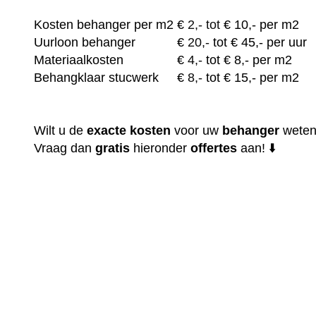
Kosten behanger per m2
€
2,- tot
€ 10,- per m2
Uurloon behanger
€
20,-
tot € 45,- per uur
Materiaalkosten
€
4,-
tot € 8,- per m2
Behangklaar stucwerk
€
8,-
tot € 15,- per m2
Wilt u de
exacte
kosten
voor uw
behanger
wete
Vraag dan
gratis
hieronder
offertes
aan! ⬇️