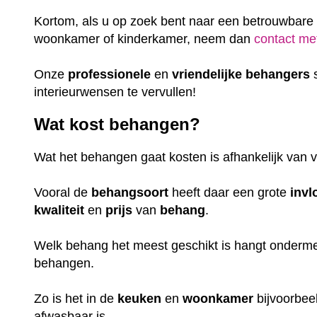
Kortom, als u op zoek bent naar een betrouwbare
woonkamer of kinderkamer, neem dan
contact me
Onze
professionele
en
vriendelijke
behangers
s
interieurwensen te vervullen!
Wat kost behangen?
Wat het behangen gaat kosten is afhankelijk van v
Vooral de
behangsoort
heeft daar een grote
invl
kwaliteit
en
prijs
van
behang
.
Welk behang het meest geschikt is hangt ondermee
behangen.
Zo is het in de
keuken
en
woonkamer
bijvoorbeel
afwasbaar is.