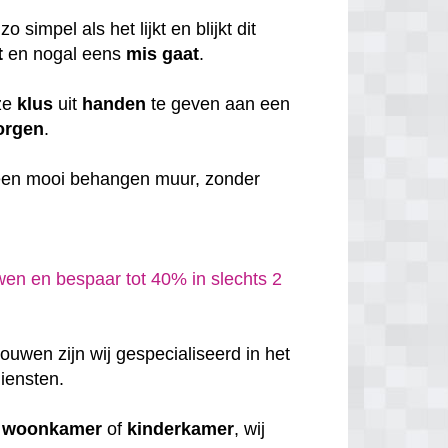
o simpel als het lijkt en blijkt dit
t
en nogal eens
mis
gaat
.
eze
klus
uit
handen
te geven aan een
orgen
.
en mooi behangen muur, zonder
en en bespaar tot 40% in slechts 2
uwen zijn wij gespecialiseerd in het
iensten.
w
woonkamer
of
kinderkamer
, wij