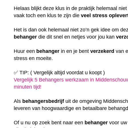
Helaas blijkt deze klus in de praktijk helemaal niet z
vaak toch een klus te zijn die
veel
stress
oplever
Het is dan ook helemaal niet zo’n gek idee om d
behanger
die dit snel en netjes voor jou kan
verz
Huur een
behanger
in en je bent
verzekerd
van e
stress en moeite.
✅ TIP: ( Vergelijk altijd voordat u koopt )
Vergelijk 5 Behangers werkzaam in Middenschouw
minuten tijd!
Als
behangersbedrijf
uit de omgeving Middenscho
leveren van hoogwaardige en betaalbare behangd
Of u nu op zoek bent naar een
behanger
voor u