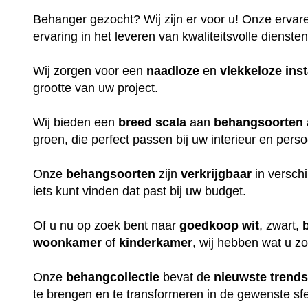
Behanger gezocht? Wij zijn er voor u! Onze erva
ervaring in het leveren van kwaliteitsvolle dienst
Wij zorgen voor een
naadloze
en
vlekkeloze
inst
grootte van uw project.
Wij bieden een
breed
scala
aan
behangsoorten
groen, die perfect passen bij uw interieur en persoo
Onze
behangsoorten
zijn
verkrijgbaar
in versch
iets kunt vinden dat past bij uw budget.
Of u nu op zoek bent naar
goedkoop
wit
, zwart,
woonkamer
of
kinderkamer
, wij hebben wat u z
Onze
behangcollectie
bevat de
nieuwste
trend
te brengen en te transformeren in de gewenste sfe