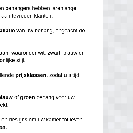
ren behangers hebben jarenlange
en aan tevreden klanten.
allatie
van uw behang, ongeacht de
aan, waaronder wit, zwart, blauw en
nlijke stijl.
illende
prijsklassen
, zodat u altijd
blauw
of
groen
behang voor uw
oekt.
s
en designs om uw kamer tot leven
er.