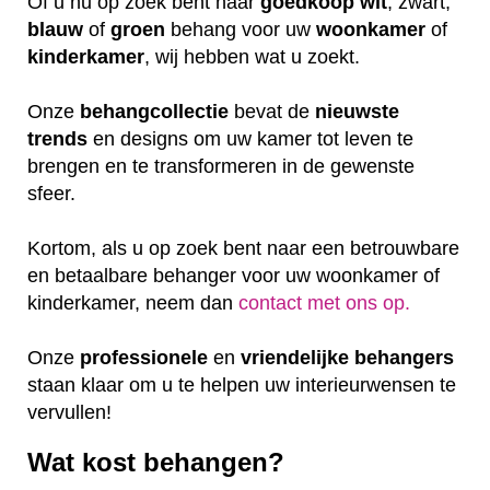
Of u nu op zoek bent naar
goedkoop
wit
, zwart,
blauw
of
groen
behang voor uw
woonkamer
of
kinderkamer
, wij hebben wat u zoekt.
Onze
behangcollectie
bevat de
nieuwste
trends
en designs om uw kamer tot leven te
brengen en te transformeren in de gewenste
sfeer.
Kortom, als u op zoek bent naar een betrouwbare
en betaalbare behanger voor uw woonkamer of
kinderkamer, neem dan
contact met ons op.
Onze
professionele
en
vriendelijke
behangers
staan klaar om u te helpen uw interieurwensen te
vervullen!
Wat kost behangen?