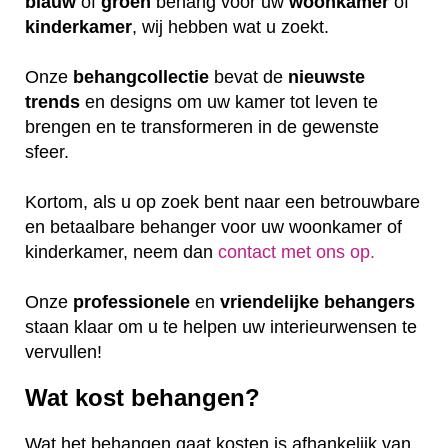
blauw
of
groen
behang voor uw
woonkamer
of
kinderkamer
, wij hebben wat u zoekt.
Onze
behangcollectie
bevat de
nieuwste
trends
en designs om uw kamer tot leven te
brengen en te transformeren in de gewenste
sfeer.
Kortom, als u op zoek bent naar een betrouwbare
en betaalbare behanger voor uw woonkamer of
kinderkamer, neem dan
contact met ons op.
Onze
professionele
en
vriendelijke
behangers
staan klaar om u te helpen uw interieurwensen te
vervullen!
Wat kost behangen?
Wat het behangen gaat kosten is afhankelijk van