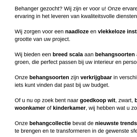
Behanger gezocht? Wij zijn er voor u! Onze erva
ervaring in het leveren van kwaliteitsvolle dienst
Wij zorgen voor een
naadloze
en
vlekkeloze
inst
grootte van uw project.
Wij bieden een
breed
scala
aan
behangsoorten
groen, die perfect passen bij uw interieur en persoo
Onze
behangsoorten
zijn
verkrijgbaar
in versch
iets kunt vinden dat past bij uw budget.
Of u nu op zoek bent naar
goedkoop
wit
, zwart,
woonkamer
of
kinderkamer
, wij hebben wat u z
Onze
behangcollectie
bevat de
nieuwste
trend
te brengen en te transformeren in de gewenste sfe