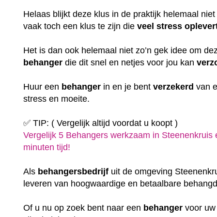
Helaas blijkt deze klus in de praktijk helemaal niet z
vaak toch een klus te zijn die
veel
stress
oplever
Het is dan ook helemaal niet zo’n gek idee om d
behanger
die dit snel en netjes voor jou kan
verz
Huur een
behanger
in en je bent
verzekerd
van e
stress en moeite.
✅ TIP: ( Vergelijk altijd voordat u koopt )
Vergelijk 5 Behangers werkzaam in Steenenkruis e
minuten tijd!
Als
behangersbedrijf
uit de omgeving Steenenkruis
leveren van hoogwaardige en betaalbare behangd
Of u nu op zoek bent naar een
behanger
voor u