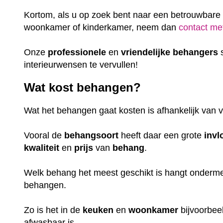
Kortom, als u op zoek bent naar een betrouwbare
woonkamer of kinderkamer, neem dan
contact me
Onze
professionele
en
vriendelijke
behangers
s
interieurwensen te vervullen!
Wat kost behangen?
Wat het behangen gaat kosten is afhankelijk van v
Vooral de
behangsoort
heeft daar een grote
invl
kwaliteit
en
prijs
van
behang
.
Welk behang het meest geschikt is hangt ondermee
behangen.
Zo is het in de
keuken
en
woonkamer
bijvoorbeel
afwasbaar is.