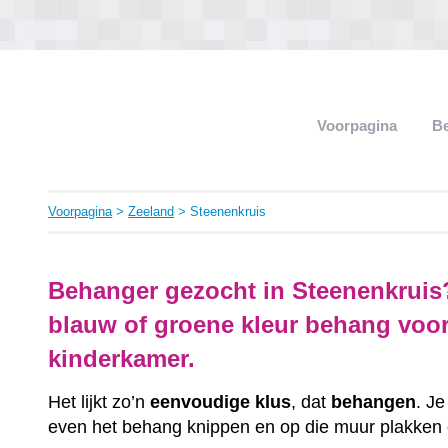
Voorpagina
B
Voorpagina
>
Zeeland
> Steenenkruis
Behanger gezocht in Steenenkruis?
blauw of groene kleur behang voo
kinderkamer.
Het lijkt zo’n
eenvoudige klus
, dat
behangen
. J
even het behang knippen en op die muur plakken e