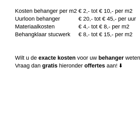
Kosten behanger per m2
€
2,- tot
€ 10,- per m2
Uurloon behanger
€
20,-
tot € 45,- per uur
Materiaalkosten
€
4,-
tot € 8,- per m2
Behangklaar stucwerk
€
8,-
tot € 15,- per m2
Wilt u de
exacte
kosten
voor uw
behanger
wete
Vraag dan
gratis
hieronder
offertes
aan! ⬇️