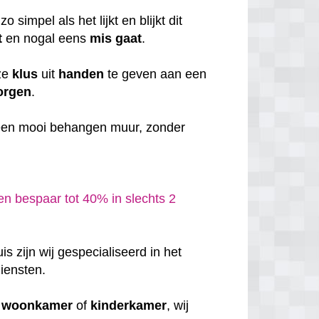
o simpel als het lijkt en blijkt dit
t
en nogal eens
mis
gaat
.
eze
klus
uit
handen
te geven aan een
orgen
.
en mooi behangen muur, zonder
n bespaar tot 40% in slechts 2
 zijn wij gespecialiseerd in het
iensten.
w
woonkamer
of
kinderkamer
, wij