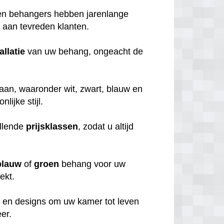
ren behangers hebben jarenlange
en aan tevreden klanten.
allatie
van uw behang, ongeacht de
aan, waaronder wit, zwart, blauw en
nlijke stijl.
illende
prijsklassen
, zodat u altijd
blauw
of
groen
behang voor uw
oekt.
s
en designs om uw kamer tot leven
er.